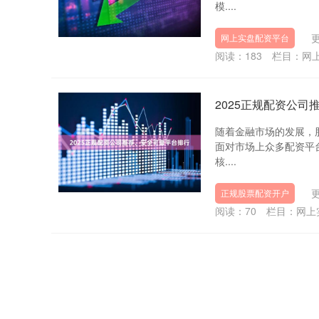
模....
更
网上实盘配资平台
阅读：
183
栏目：
网
2025正规配资公
随着金融市场的发展，
面对市场上众多配资平
核....
更
正规股票配资开户
阅读：
70
栏目：
网上