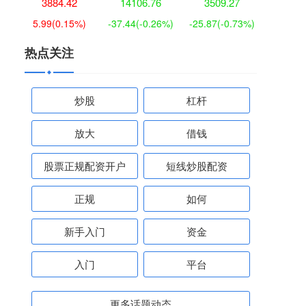
3884.42
14106.76
3509.27
5.99
(0.15%)
-37.44
(-0.26%)
-25.87
(-0.73%)
热点关注
炒股
杠杆
放大
借钱
股票正规配资开户
短线炒股配资
正规
如何
新手入门
资金
入门
平台
更多话题动态