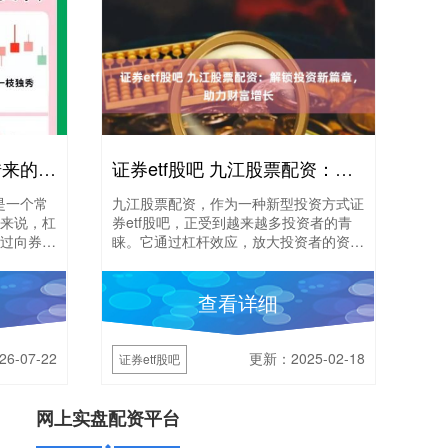
杠杆炒股什么意思：用借来的钱放大买卖股票收益或亏损。
证券etf股吧 九江股票配资：解锁投资新篇章，助力财富增长
是一个常
九江股票配资，作为一种新型投资方式证
来说，杠
券etf股吧，正受到越来越多投资者的青
过向券商
睐。它通过杠杆效应，放大投资者的资金
线炒股配
实力，为其带来更高的收益空间。 * 拥有
证券账户，....
查看详细
6-07-22
更新：2025-02-18
证券etf股吧
网上实盘配资平台