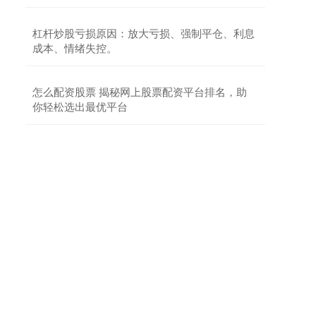
期货配资到哪里找 股票配资网：助你投资无忧，轻
松获利
杠杆炒股亏损原因：放大亏损、强制平仓、利息
正规股票配资开户
2025-04-06
成本、情绪失控。
在瞬息万变的股票市场中，股票配资网应运而生，
为投资者提供杠杆资金期货配资到哪里找，放大投
怎么配资股票 揭秘网上股票配资平台排名，助
资收益。 资深股票配资门户汇聚了
你轻松选出最优平台