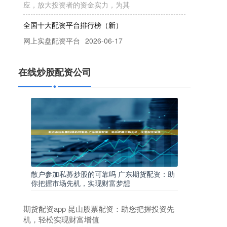
全国十大配资平台排行榜（新）
网上实盘配资平台
2026-06-17
随着A股市场的波动加剧，越来越多的投资者开始关
注股票配资这一杠杆工具。配资平台的选择直接影
响资金安全和交易体验，因此，一
在线炒股配资公司
南宁股票配资系统：正规平台与风控指南
在线炒股配资公司
2026-07-18
在南宁，股票配资作为一种常见的杠杆投资方式，
吸引了众多投资者。然而，随着市场发展，如何选
择正规平台并建立有效的风控体系正
全国股票配资平台 配资炒股软件：助你轻松撬动资
本杠杆
散户参加私募炒股的可靠吗 广东期货配资：助
正规股票配资开户
2024-11-29
你把握市场先机，实现财富梦想
配资炒股软件是一种金融工具，它允许投资者使用
杠杆来放大其投资规模。通过使用配资软件，投资
期货配资app 昆山股票配资：助您把握投资先
者可以借入资金来购买股票，从而增
机，轻松实现财富增值