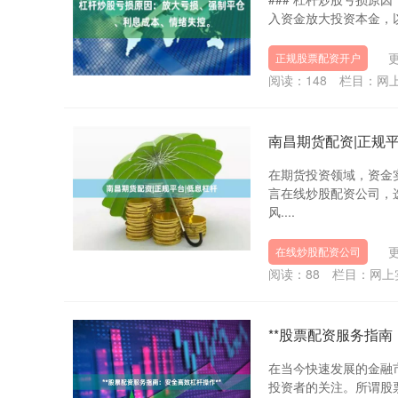
入资金放大投资本金，以
更
正规股票配资开户
阅读：
148
栏目：
网
南昌期货配资|正规平
在期货投资领域，资金
言在线炒股配资公司，
风....
更
在线炒股配资公司
阅读：
88
栏目：
网上
**股票配资服务指南
在当今快速发展的金融
投资者的关注。所谓股