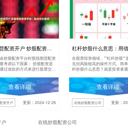
股指期货配资开户 炒股配资配资平台：贴合您的需求
金炒股配资平台时股指期货配资
在股票投资领域，**杠杆炒股**
要考虑以下因素： 炒股配资是
见但风险较高的操作方式。简单
通过借款的方式来进行股票交
杆炒股什么意思？就是投资者通
平台是提供炒股配资服务的金融
或其他金融机构**借入资金**在
。选择一....
资公司，....
查看详细
查看详细
更新：2024-12-26
更新：202
配资开户
在线炒股配资公司
开户
在线炒股配资公司