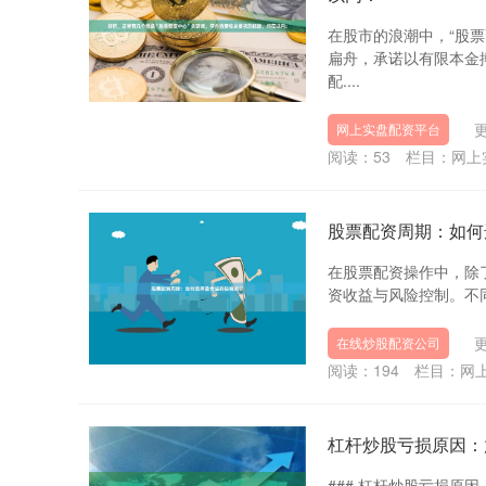
在股市的浪潮中，“股
扁舟，承诺以有限本金
配....
更
网上实盘配资平台
阅读：
53
栏目：
网上
股票配资周期：如何
在股票配资操作中，除了
资收益与风险控制。不同
更
在线炒股配资公司
阅读：
194
栏目：
网
杠杆炒股亏损原因：
### 杠杆炒股亏损原