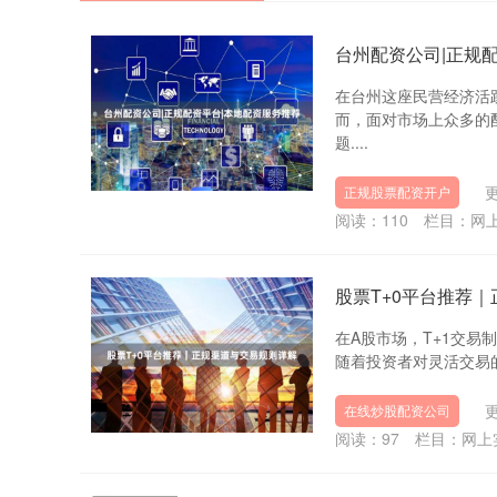
台州配资公司|正规
在台州这座民营经济活
而，面对市场上众多的
题....
更
正规股票配资开户
阅读：
110
栏目：
网
股票T+0平台推荐
在A股市场，T+1交
随着投资者对灵活交易的
更
在线炒股配资公司
阅读：
97
栏目：
网上