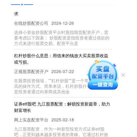
股指期货配资开户 炒股配资配资平台：贴合您的需
求
在线炒股配资公司
2024-12-26
选择小资金炒股配资平台时股指期货配资开户，需
要考虑以下因素： 炒股配资是指投资者通过借款的
方式来进行股票交易。配资平台是
杠杆炒股什么意思：用借来的钱放大买卖股票收益
或亏损。
正规股票配资开户
2026-07-22
在股票投资领域，**杠杆炒股**是一个常见但风险较
高的操作方式。简单来说，杠杆炒股什么意思？就
是投资者通过向券商或其他金
证券etf股吧 九江股票配资：解锁投资新篇章，助力
财富增长
网上实盘配资平台
2025-02-18
九江股票配资，作为一种新型投资方式证券etf股
吧，正受到越来越多投资者的青睐。它通过杠杆效
应，放大投资者的资金实力，为其