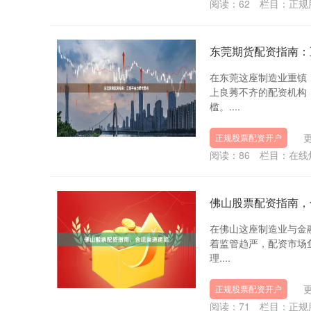
阅读：
62
栏目：
正规
东莞期货配资指南：
在东莞这座制造业重镇
上良莠不齐的配资机构
槛。....
更
正规股票配资开户
阅读：
86
栏目：
在线
佛山股票配资指南，
在佛山这座制造业与金
着监管趋严，配资市场
理....
更
正规股票配资开户
阅读：
71
栏目：
正规