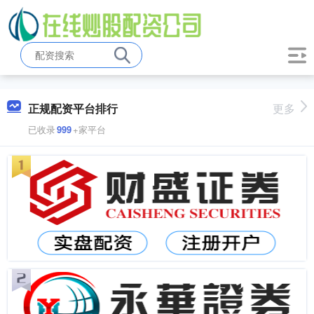
正规配资平台排行
更多
已收录
999
+家平台