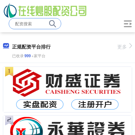
正规配资平台排行
更多
已收录
999
+家平台