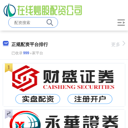
正规配资平台排行
更多
已收录
999
+家平台