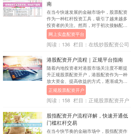
南
在当今快速发展的金融市场中，股票配资
作为一种杠杆投资工具，吸引了越来越多
投资者的关注。然而，对于初次接触配资
的投资者来说，如何安全、高效地完成注
网上实盘配资平台
册开户流程网上实....
阅读：
136
栏目：
在线炒股配资公司
港股配资开户流程｜正规平台指南
随着内地投资者对港股市场关注度不断提
升正规股票配资开户，港股配资作为一种
放大资金、提高收益的方式，逐渐成为热
门选择。然而，面对市场上众多配资平
正规股票配资开户
台，如何选择正规渠....
阅读：
158
栏目：
正规股票配资开户
股指配资开户流程详解，快速开通低
门槛杠杆交易
在当今快节奏的金融市场中，股指配资作