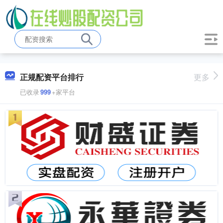
正规配资平台排行
更多
已收录
999
+家平台