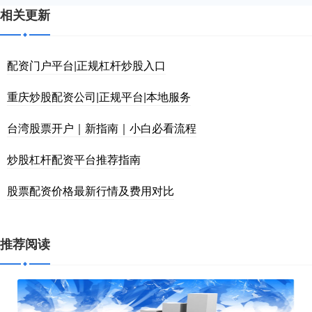
相关更新
配资门户平台|正规杠杆炒股入口
重庆炒股配资公司|正规平台|本地服务
台湾股票开户｜新指南｜小白必看流程
炒股杠杆配资平台推荐指南
股票配资价格最新行情及费用对比
推荐阅读