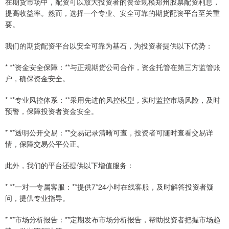
在期货市场中，配资可以放大投资者的资金规模郑州股票配资利息，
提高收益率。然而，选择一个专业、安全可靠的期货配资平台至关重
要。
我们的期货配资平台以安全可靠为基石，为投资者提供以下优势：
* **资金安全保障：**与正规期货公司合作，资金托管在第三方监管账
户，确保资金安全。
* **专业风控体系：**采用先进的风控模型，实时监控市场风险，及时
预警，保障投资者资金安全。
* **透明公开交易：**交易记录清晰可查，投资者可随时查看交易详
情，保障交易公平公正。
此外，我们的平台还提供以下增值服务：
* **一对一专属客服：**提供7*24小时在线客服，及时解答投资者疑
问，提供专业指导。
* **市场分析报告：**定期发布市场分析报告，帮助投资者把握市场趋