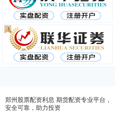
郑州股票配资利息 期货配资专业平台，
安全可靠，助力投资