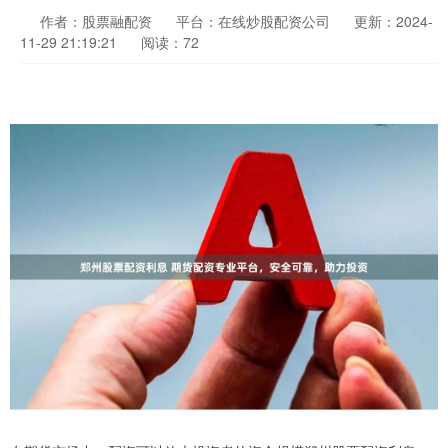
作者：股票融配资
平台：在线炒股配资公司
更新：2024-
11-29 21:19:21
阅读：72