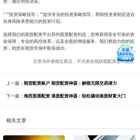
势，做出明智决策。
* **投资策略指导：**提供专业的投资策略指导，帮助投资者制定适合
自身风险承受能力的投资计划。
选择我们的期货配资平台郑州股票配资利息，您将获得安全可靠的资
金保障，专业的风控体系，以及全面的增值服务。我们将助力您的投
资，助您在期货市场中取得成功。
文章为作者独立观点，不代表在线炒股配资公司观点
上一篇：
期货配资账户 期货配资神器：解锁无限交易潜力
下一篇：
海西股票配资 港股配资神器：轻松撬动港股财富大门
相关文章