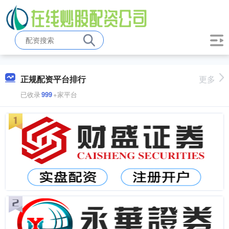
正规配资平台排行
更多
已收录
999
+家平台