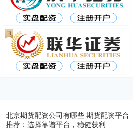
北京期货配资公司有哪些 期货配资平台
推荐：选择靠谱平台，稳健获利