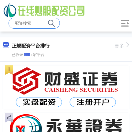
正规配资平台排行
更多
已收录
999
+家平台