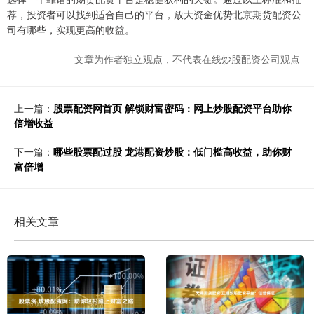
荐，投资者可以找到适合自己的平台，放大资金优势北京期货配资公
司有哪些，实现更高的收益。
文章为作者独立观点，不代表在线炒股配资公司观点
上一篇：
股票配资网首页 解锁财富密码：网上炒股配资平台助你
倍增收益
下一篇：
哪些股票配过股 龙港配资炒股：低门槛高收益，助你财
富倍增
相关文章