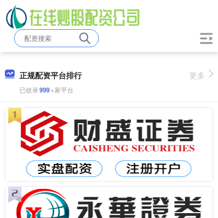
正规配资平台排行
更多
已收录
999
+家平台