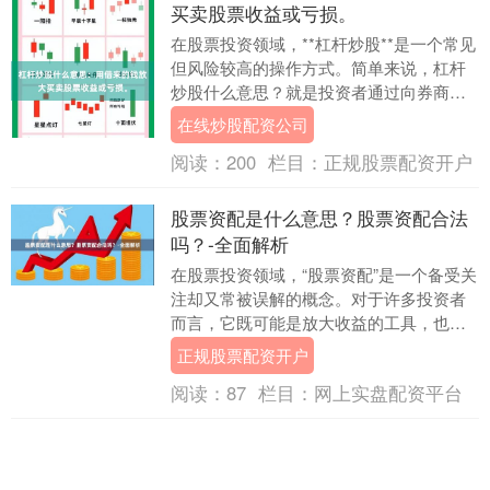
买卖股票收益或亏损。
在股票投资领域，**杠杆炒股**是一个常见
但风险较高的操作方式。简单来说，杠杆
炒股什么意思？就是投资者通过向券商或
其他金融机构**借入资金**在线炒股配资公
在线炒股配资公司
司，....
阅读：
200
栏目：
正规股票配资开户
股票资配是什么意思？股票资配合法
吗？-全面解析
在股票投资领域，“股票资配”是一个备受关
注却又常被误解的概念。对于许多投资者
而言，它既可能是放大收益的工具，也可
能隐藏着不可预知的风险。那么，股票资
正规股票配资开户
配究竟是什么....
阅读：
87
栏目：
网上实盘配资平台