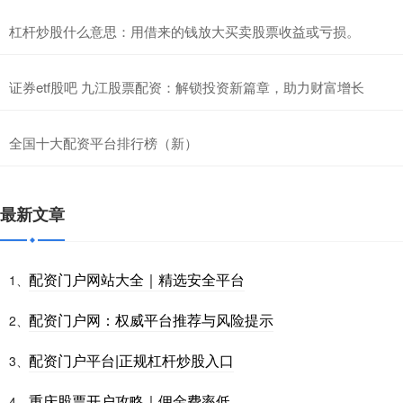
杠杆炒股什么意思：用借来的钱放大买卖股票收益或亏损。
证券etf股吧 九江股票配资：解锁投资新篇章，助力财富增长
全国十大配资平台排行榜（新）
最新文章
配资门户网站大全｜精选安全平台
1、
配资门户网：权威平台推荐与风险提示
2、
配资门户平台|正规杠杆炒股入口
3、
重庆股票开户攻略｜佣金费率低
4、