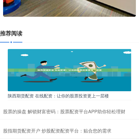
推荐阅读
陕西期货配资 在线配资：让你的股票投资更上一层楼
股票的操盘 解锁财富密码：股票配资平台APP助你轻松理财
股指期货配资开户 炒股配资配资平台：贴合您的需求