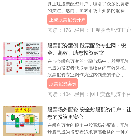
具正规股票配资开户，吸引了众多投资者
的关注。然而，面对市场上众多的配资平
台，投资者最关心的问题往往是：**股莘配
正规股票配资开户
资平台安全吗....
阅读：
176
栏目：
正规股票配资开户
股票配资案例 股票配资专业网：安
全、高效、助您投资致富
在当今瞬息万变的金融市场中，股票配资
已成为投资者获取更高收益的有效途径。
股票配资专业网作为业内领先的平台，致
力于为投资者提供安全、高效的配资服
股票配资案例
务，助您投资致富。....
阅读：
134
栏目：
网上实盘配资平台
股票场外配资 安全炒股配资门户：让
您的投资更安心
在瞬息万变的股市中股票场外配资，配资
炒股已成为投资者追求更高收益的一种方