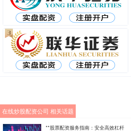
在线炒股配资公司 相关话题
**股票配资服务指南：安全高效杠杆