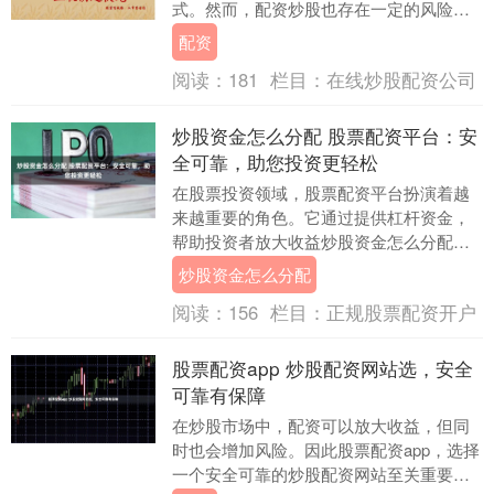
式。然而，配资炒股也存在一定的风险，
选择一个安全可靠的配资平台至关重要。
配资
所谓期货配资，....
阅读：
181
栏目：
在线炒股配资公司
炒股资金怎么分配 股票配资平台：安
全可靠，助您投资更轻松
在股票投资领域，股票配资平台扮演着越
来越重要的角色。它通过提供杠杆资金，
帮助投资者放大收益炒股资金怎么分配，
提升投资效率炒股资金怎么分配。然而，
炒股资金怎么分配
选择一个安全可靠....
阅读：
156
栏目：
正规股票配资开户
股票配资app 炒股配资网站选，安全
可靠有保障
在炒股市场中，配资可以放大收益，但同
时也会增加风险。因此股票配资app，选择
一个安全可靠的炒股配资网站至关重要。 *